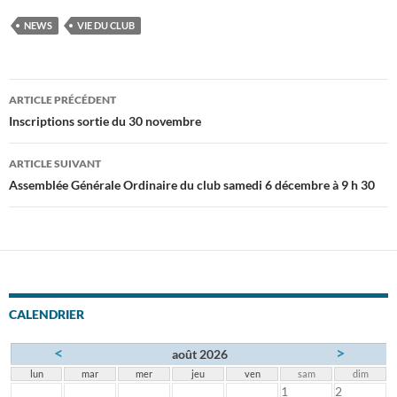
NEWS
VIE DU CLUB
Navigation
ARTICLE PRÉCÉDENT
des
Inscriptions sortie du 30 novembre
articles
ARTICLE SUIVANT
Assemblée Générale Ordinaire du club samedi 6 décembre à 9 h 30
CALENDRIER
<
>
août 2026
lun
mar
mer
jeu
ven
sam
dim
1
2