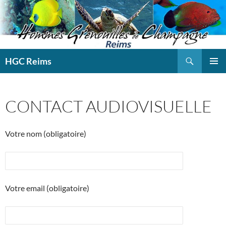
Aller
au
contenu
Recherche
HGC Reims
MENU
PRINCI
CONTACT AUDIOVISUELLE
Votre nom (obligatoire)
Votre email (obligatoire)