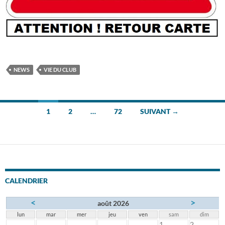
NEWS
VIE DU CLUB
Navigation
1
2
…
72
SUIVANT →
des
articles
CALENDRIER
<
>
août 2026
lun
mar
mer
jeu
ven
sam
dim
1
2