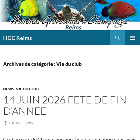
Aller
au
contenu
Recherche
HGC Reims
MENU
PRINCI
Archives de catégorie : Vie du club
NEWS
,
VIE DU CLUB
14 JUIN 2026 FETE DE FIN
D’ANNEE
1 JUILLET 2026
C’est au parc de Champagne que l’équipe animation nous avait