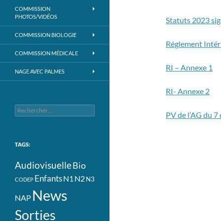
COMMISSION
PHOTOS/VIDÉOS
Statuts 2023 si
COMMISSION BIOLOGIE
Réglement Intér
COMMISSION MÉDICALE
RI – Annexe 1
NAGE AVEC PALMES
RI- Annexe 2
Rechercher :
PV de l’AG du 7
TAGS:
Audiovisuelle
Bio
Enfants
N1
N2
N3
CODEP
News
NAP
Sorties