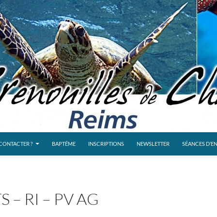
CONTACTER ?
BAPTÊME
INSCRIPTIONS
NEWSLETTER
SÉANCES D’E
 – RI – PV AG