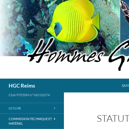
Aller
au
contenu
Recherche
HGC Reims
QUI 
Club FFESSM n° 06510274
LE CLUB
STATUTS
COMMISSION TECHNIQUE ET
MATÉRIEL