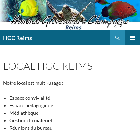
Aller
au
contenu
Recherche
HGC Reims
MENU
PRINCI
LOCAL HGC REIMS
Notre local est multi-usage :
Espace convivialité
Espace pédagogique
Médiathèque
Gestion du matériel
Réunions du bureau