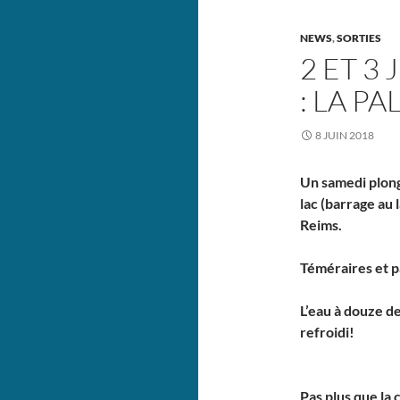
NEWS
,
SORTIES
2 ET 3 
: LA P
8 JUIN 2018
Un samedi plong
lac (barrage au
Reims.
Téméraires et p
L’eau à douze de
refroidi!
Pas plus que la 