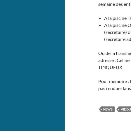
semaine des ent
A la piscine 
A la piscine 
(secrétaire) 
(secrétaire ad
Ou de la transme
adresse : Céli
TINQUEUX
Pour mémoire : l
pas rendue dans 
NEWS
VIE D