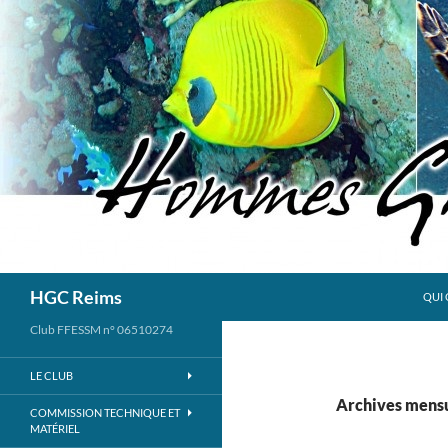
Aller
au
contenu
Recherche
HGC Reims
QUI 
Club FFESSM n° 06510274
LE CLUB
Archives mensue
COMMISSION TECHNIQUE ET
MATÉRIEL