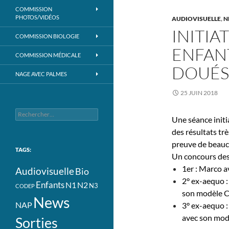
COMMISSION
PHOTOS/VIDÉOS
AUDIOVISUELLE
,
N
INITIA
COMMISSION BIOLOGIE
ENFANT
COMMISSION MÉDICALE
DOUÉS 
NAGE AVEC PALMES
25 JUIN 2018
Rechercher :
Une séance initi
des résultats trè
preuve de beauc
TAGS:
Un concours des 
1er : Marco a
Audiovisuelle
Bio
2° ex-aequo :
Enfants
N1
N2
N3
CODEP
son modèle C
News
NAP
3° ex-aequo 
avec son mod
Sorties