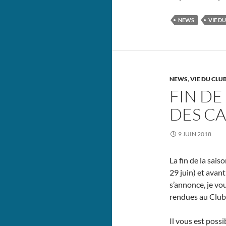
NEWS
VIE D
NEWS
,
VIE DU CLU
FIN DE
DES CA
9 JUIN 2018
La fin de la sai
29 juin) et avant
s’annonce, je vou
rendues au Club
Il vous est possi