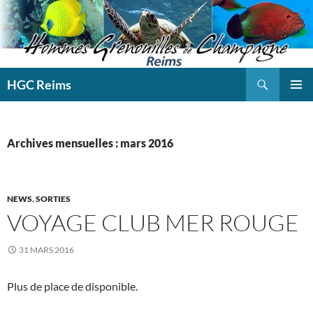
Aller
au
contenu
Recherche
HGC Reims
MENU
PRINCI
Archives mensuelles : mars 2016
NEWS
,
SORTIES
VOYAGE CLUB MER ROUGE
31 MARS 2016
Plus de place de disponible.