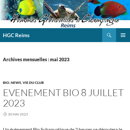
Aller
au
contenu
Recherche
HGC Reims
MENU
PRINCI
Archives mensuelles : mai 2023
BIO
,
NEWS
,
VIE DU CLUB
EVENEMENT BIO 8 JUILLET
2023
30 MAI 2023
Un évènement Bio Subaquatique de 2 heures se déroulera le