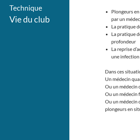
Technique
Plongeurs en 
Vie du club
par un médeci
La pratique d
La pratique d
profondeur
La reprise d’
une infectio
Dans ces situatio
Un médecin qual
Ou un médecin q
Ou un médecin f
Ou un médecin d
plongeurs en sit