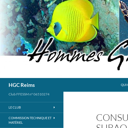
Aller
au
contenu
Recherche
HGC Reims
QUI 
Club FFESSM n° 06510274
LE CLUB
CONSU
COMMISSION TECHNIQUE ET
MATÉRIEL
SUBAQ