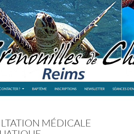
CONTACTER ?
BAPTÊME
INSCRIPTIONS
NEWSLETTER
SÉANCES D’E
LTATION MÉDICALE
UATIQUE