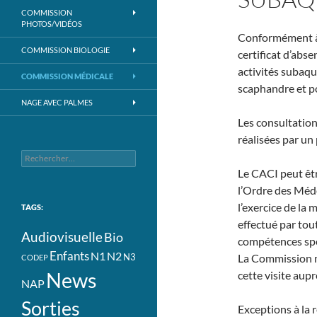
COMMISSION
PHOTOS/VIDÉOS
Conformément à 
COMMISSION BIOLOGIE
certificat d’abs
activités subaqu
COMMISSION MÉDICALE
scaphandre et p
NAGE AVEC PALMES
Les consultation
réalisées par un
Rechercher :
Le CACI peut êtr
l’Ordre des Méde
l’exercice de la 
TAGS:
effectué par tou
Audiovisuelle
Bio
compétences spé
Enfants
N1
N2
N3
La Commission mé
CODEP
News
cette visite au
NAP
Sorties
Exceptions à la r